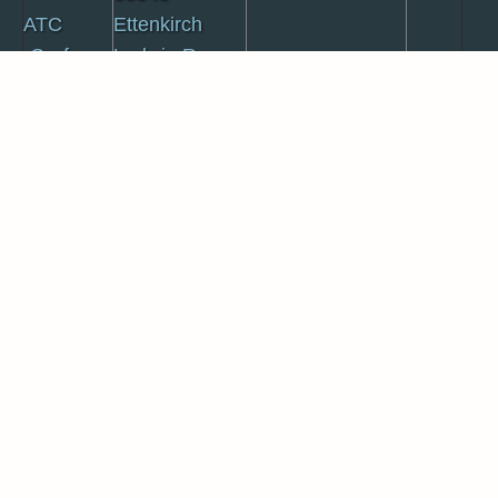
ATC
Ettenkirch
„Graf
Ludwig Roos
Zeppelin“
Halle,
Sonntag
TBW
Friedrichs
Gregor-
hafen
Schwake-
Straße 9