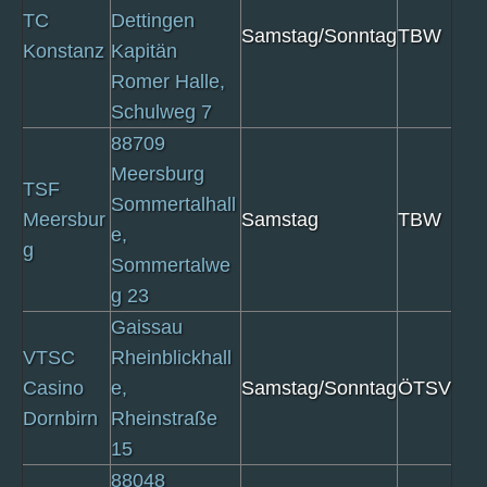
TC
Dettingen
Samstag/Sonntag
TBW
Konstanz
Kapitän
Romer Halle,
Schulweg 7
88709
Meersburg
TSF
Sommertalhall
Meersbur
Samstag
TBW
e,
g
Sommertalwe
g 23
Gaissau
VTSC
Rheinblickhall
Casino
e,
Samstag/Sonntag
ÖTSV
Dornbirn
Rheinstraße
15
88048